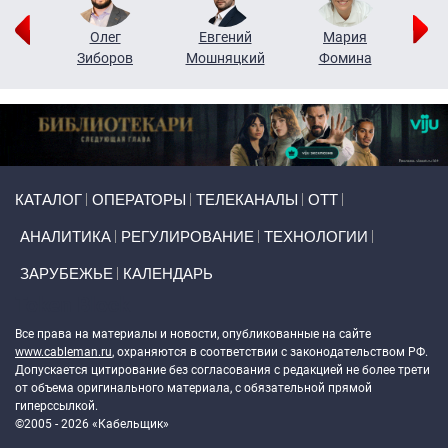
рий
Олег
Евгений
Мария
н
Зиборов
Мошняцкий
Фомина
Primary links
КАТАЛОГ
ОПЕРАТОРЫ
ТЕЛЕКАНАЛЫ
ОТТ
АНАЛИТИКА
РЕГУЛИРОВАНИЕ
ТЕХНОЛОГИИ
ЗАРУБЕЖЬЕ
КАЛЕНДАРЬ
Token Block
Все права на материалы и новости, опубликованные на сайте
www.cableman.ru
, охраняются в соответствии с законодательством РФ.
Допускается цитирование без согласования с редакцией не более трети
от объема оригинального материала, с обязательной прямой
гиперссылкой.
©2005 - 2026 «Кабельщик»