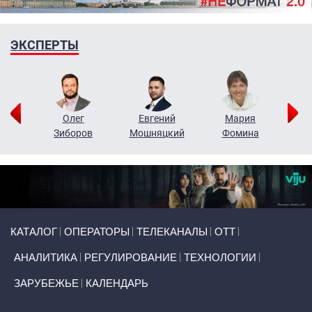
ЭКСПЕРТЫ
рий
Олег
Евгений
Мария
н
Зиборов
Мошняцкий
Фомина
Primary links
КАТАЛОГ
ОПЕРАТОРЫ
ТЕЛЕКАНАЛЫ
ОТТ
АНАЛИТИКА
РЕГУЛИРОВАНИЕ
ТЕХНОЛОГИИ
ЗАРУБЕЖЬЕ
КАЛЕНДАРЬ
Token Block