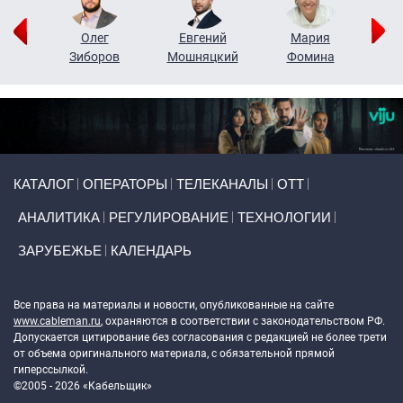
рий
Олег
Евгений
Мария
н
Зиборов
Мошняцкий
Фомина
Primary links
КАТАЛОГ
ОПЕРАТОРЫ
ТЕЛЕКАНАЛЫ
ОТТ
АНАЛИТИКА
РЕГУЛИРОВАНИЕ
ТЕХНОЛОГИИ
ЗАРУБЕЖЬЕ
КАЛЕНДАРЬ
Token Block
Все права на материалы и новости, опубликованные на сайте
www.cableman.ru
, охраняются в соответствии с законодательством РФ.
Допускается цитирование без согласования с редакцией не более трети
от объема оригинального материала, с обязательной прямой
гиперссылкой.
©2005 - 2026 «Кабельщик»