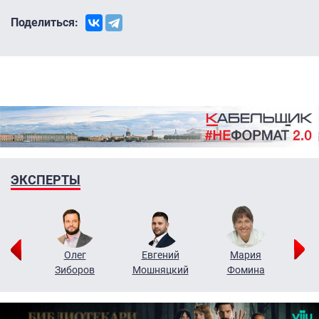
Поделиться:
ЭКСПЕРТЫ
рий
Олег
Евгений
Мария
н
Зиборов
Мошняцкий
Фомина