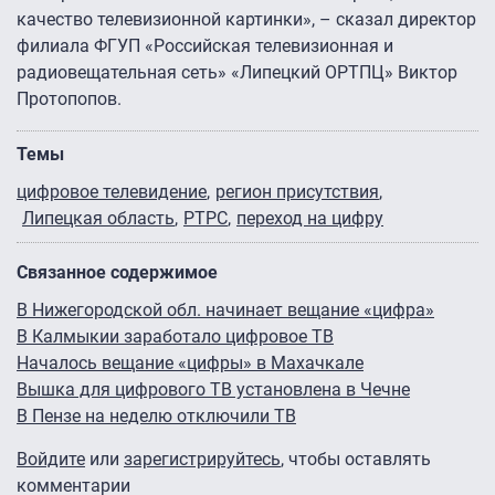
качество телевизионной картинки», – сказал директор
филиала ФГУП «Российская телевизионная и
радиовещательная сеть» «Липецкий ОРТПЦ» Виктор
Протопопов.
Темы
цифровое телевидение
регион присутствия
Липецкая область
РТРС
переход на цифру
Связанное содержимое
В Нижегородской обл. начинает вещание «цифра»
В Калмыкии заработало цифровое ТВ
Началось вещание «цифры» в Махачкале
Вышка для цифрового ТВ установлена в Чечне
В Пензе на неделю отключили ТВ
Войдите
или
зарегистрируйтесь
, чтобы оставлять
комментарии