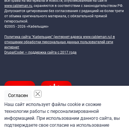
Все права на материалы и новости, опубликованные на сайте
www.cableman.ru
, охраняются в соответствии с законодательством РФ.
Допускается цитирование без согласования с редакцией не более трети
от объема оригинального материала, с обязательной прямой
гиперссылкой.
©2005 - 2026 «Кабельщик»
Политика сайта "Кабельщик" (интернет-адреса
www.cableman.ru
) в
отношении обработки персональных данных пользователей сети
интернет
DrupalCoder — поддержка сайта c 2017 года
Согласен
Наш сайт использует файлы cookie и схожие
технологии работы с персонализированной
Подпишитесь
информацией. При использовании данного сайта, вы
на ежедневную рассылку
подтверждаете свое согласие на использование