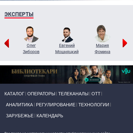
ЭКСПЕРТЫ
рий
Олег
Евгений
Мария
н
Зиборов
Мошняцкий
Фомина
Primary links
КАТАЛОГ
ОПЕРАТОРЫ
ТЕЛЕКАНАЛЫ
ОТТ
АНАЛИТИКА
РЕГУЛИРОВАНИЕ
ТЕХНОЛОГИИ
ЗАРУБЕЖЬЕ
КАЛЕНДАРЬ
Token Block