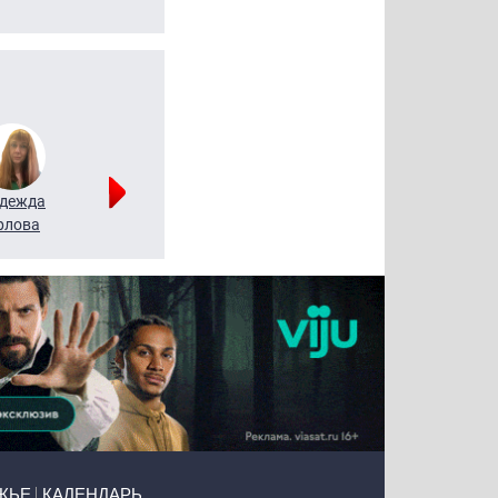
дежда
Мария
Алексей
рлова
Щербаль
Леонтьев
ЖЬЕ
КАЛЕНДАРЬ