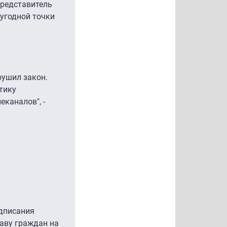
представитель
еугодной точки
рушил закон.
тику
еканалов", -
одписания
аву граждан на