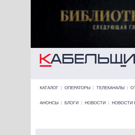
Перейти к основному содержанию
Primary links
КАТАЛОГ
ОПЕРАТОРЫ
ТЕЛЕКАНАЛЫ
О
Primary links bottom
АНОНСЫ
БЛОГИ
НОВОСТИ
НОВОСТИ 