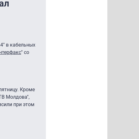
ал
4" в кабельных
нтерфакс
" со
пятницу. Кроме
ТВ Молдова",
ясили при этом