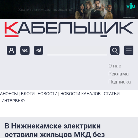
Перейти к основному содержанию
О нас
To
Реклама
Подписка
Primary links bottom
АНОНСЫ
БЛОГИ
НОВОСТИ
НОВОСТИ КАНАЛОВ
СТАТЬИ
ИНТЕРВЬЮ
В Нижнекамске электрики
оставили жильцов МКД без