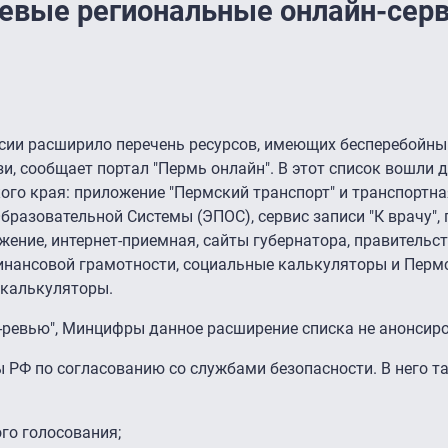
евые региональные онлайн-сер
сии расширило перечень ресурсов, имеющих бесперебойны
и, сообщает портал "Пермь онлайн". В этот список вошли 
о края: приложение "Пермский транспорт" и транспортная
разовательной Системы (ЭПОС), сервис записи "К врачу", 
жение, интернет-приемная, сайты губернатора, правительс
финансовой грамотности, социальные калькуляторы и Перм
 калькуляторы.
-ревью", Минцифры данное расширение списка не анонсиро
 РФ по согласованию со службами безопасности. В него т
го голосования;