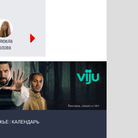
дежда
Мария
Алексей
рлова
Щербаль
Леонтьев
ЖЬЕ
КАЛЕНДАРЬ