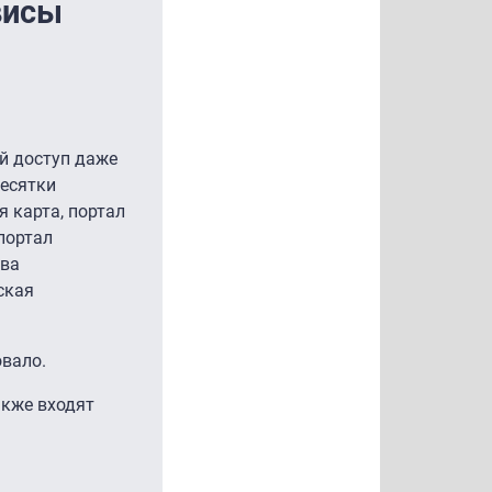
висы
й доступ даже
десятки
 карта, портал
портал
тва
ская
вало.
акже входят