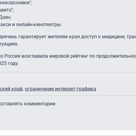
дноклассники";
Авито";
Дзен;
такси и онлайн-кинотеатры.
еречень гарантирует жителям края доступ к медицине, тра
туациях.
то Россия возглавила мировой рейтинг по продолжительно
25 году.
ский край
ограничение интернет-трафика
 оставлять комментарии