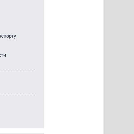
нспорту
сти