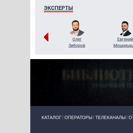
ЭКСПЕРТЫ
Григорий
Олег
Евгений
Кузин
Зиборов
Мошняцк
Primary links
КАТАЛОГ
ОПЕРАТОРЫ
ТЕЛЕКАНАЛЫ
О
Token Block