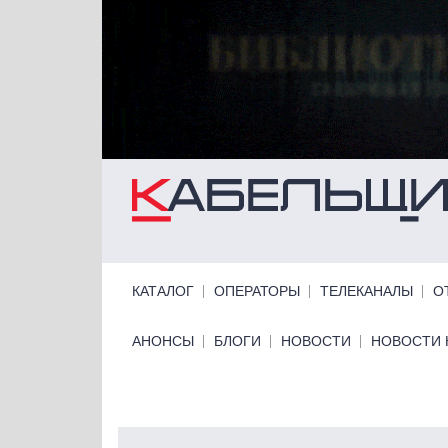
Перейти к основному содержанию
Primary links
КАТАЛОГ
ОПЕРАТОРЫ
ТЕЛЕКАНАЛЫ
О
Primary links bottom
АНОНСЫ
БЛОГИ
НОВОСТИ
НОВОСТИ 