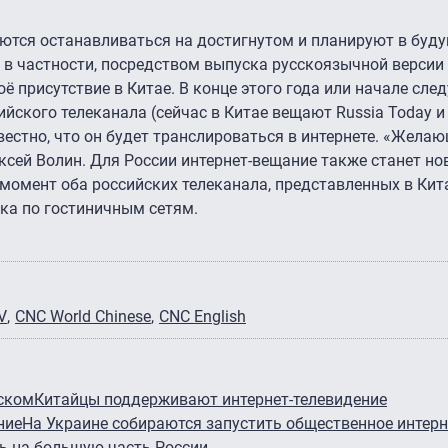
аются останавливаться на достигнутом и планируют в бу
, в частности, посредством выпуска русскоязычной версии
воё присутствие в Китае. В конце этого года или начале сл
йского телеканала (сейчас в Китае вещают Russia Today и
вестно, что он будет транслироваться в интернете. «Желаю
сей Волин. Для России интернет-вещание также станет но
 момент оба российских телеканала, представленных в Кита
ка по гостиничным сетям.
V
CNC World Chinese
CNC English
сском
Китайцы поддерживают интернет-телевидение
ние
На Украине собираются запустить общественное интерн
ь на большую часть России