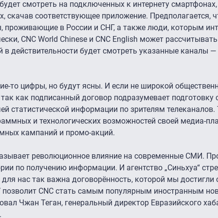
 будет смотреть на подключенных к интернету смартфонах,
, скачав соответствующее приложение. Предполагается, ч
, проживающие в России и СНГ, а также люди, которым ин
ески, CNC World Chinese и CNC English может рассчитыват
ей в действительности будет смотреть указанные каналы —
ие-то цифры, но будут ясны. И если не широкой общественно
 так как подписанный договор подразумевает подготовку 
чей статистической информации по зрителям телеканалов.
раммных и технологических возможностей своей медиа-п
мных кампаний и промо-акций.
казывает революционное влияние на современные СМИ. Пр
ии по получению информации. И агентство „Синьхуа“ стр
 для нас так важна договорённость, которой мы достигли 
TV позволит CNC стать самым популярным иностранным н
овал Чжан Теган, генеральный директор Евразийского хаб
.