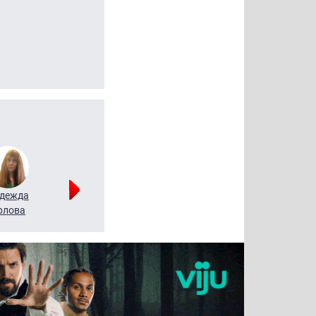
дежда
Мария
Алексей
рлова
Щербаль
Леонтьев