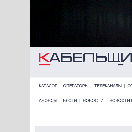
Перейти к основному содержанию
Primary links
КАТАЛОГ
ОПЕРАТОРЫ
ТЕЛЕКАНАЛЫ
О
Primary links bottom
АНОНСЫ
БЛОГИ
НОВОСТИ
НОВОСТИ 