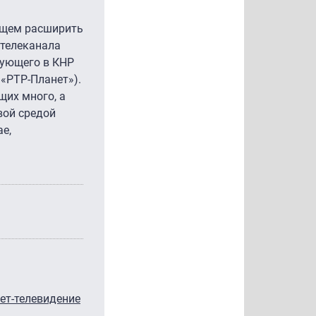
дущем расширить
 телеканала
едующего в КНР
 «РТР-Планет»).
щих много, а
вой средой
е,
ет-телевидение