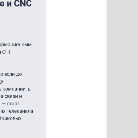
e и CNC
нформационным
н СНГ
о если до
ду
 компании, в
а связи и
 — старт
ких телеканала
утниковых