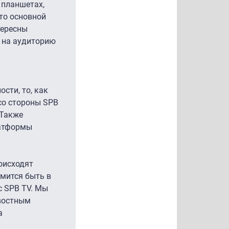
 планшетах,
то основной
тересны
ь на аудиторию
сти, то, как
со стороны SPB
 Также
латформы
оисходят
емится быть в
с SPB TV. Мы
овостным
а