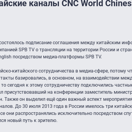
айские каналы CNC World Chines
» состоялось подписание соглашения между китайским и
мпанией SPB TV о трансляции на территории России и стра
English посредством медиа-платформы SPB TV.
ийско-китайского сотрудничества в медиа-сфере, потому чт
нтакты базировались, в основном, на взаимодействии меж
то сегодня к этому сотрудничеству подключились частные
ил присутствовавший на конференции заместитель министр
. Также он выделил ещё один важный аспект мероприятия
налов. До 30 июля 2013 года в России имелось три китайс
 все они распространялись исключительно посредством сп
ся новый путь к зрителю.