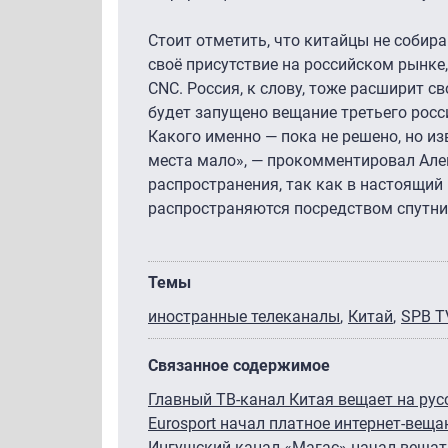
Стоит отметить, что китайцы не собир
своё присутствие на российском рынке
CNC. Россия, к слову, тоже расширит с
будет запущено вещание третьего росси
Какого именно — пока не решено, но из
места мало», — прокомментировал Алек
распространения, так как в настоящий
распространяются посредством спутни
Темы
иностранные телеканалы
Китай
SPB T
Связанное содержимое
Главный ТВ-канал Китая вещает на ру
Eurosport начал платное интернет-веща
Ингушский канал «Магас» начал вещат