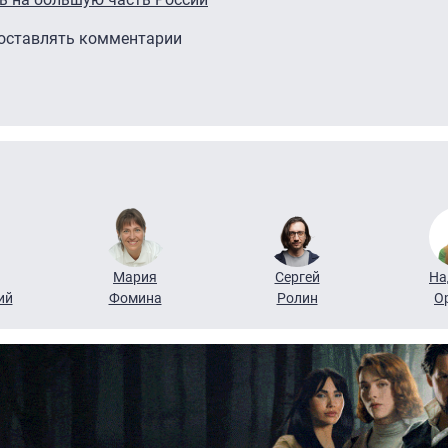
 оставлять комментарии
Мария
Сергей
На
ий
Фомина
Ролин
О