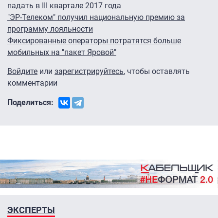
падать в III квартале 2017 года
"ЭР-Телеком" получил национальную премию за
программу лояльности
Фиксированные операторы потратятся больше
мобильных на "пакет Яровой"
Войдите
или
зарегистрируйтесь
, чтобы оставлять
комментарии
Поделиться:
ЭКСПЕРТЫ