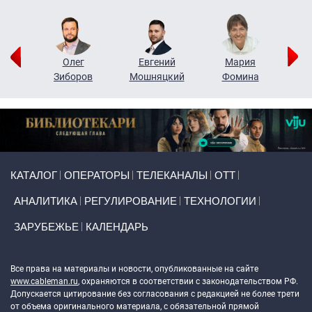
рий
Олег
Евгений
Мария
н
Зиборов
Мошняцкий
Фомина
Primary links
КАТАЛОГ
ОПЕРАТОРЫ
ТЕЛЕКАНАЛЫ
ОТТ
АНАЛИТИКА
РЕГУЛИРОВАНИЕ
ТЕХНОЛОГИИ
ЗАРУБЕЖЬЕ
КАЛЕНДАРЬ
Token Block
Все права на материалы и новости, опубликованные на сайте
www.cableman.ru
, охраняются в соответствии с законодательством РФ.
Допускается цитирование без согласования с редакцией не более трети
от объема оригинального материала, с обязательной прямой