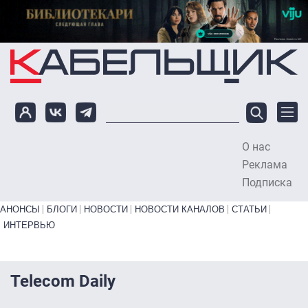
Перейти к основному содержанию
О нас
To
Реклама
Подписка
Primary links bottom
АНОНСЫ
БЛОГИ
НОВОСТИ
НОВОСТИ КАНАЛОВ
СТАТЬИ
ИНТЕРВЬЮ
Telecom Daily