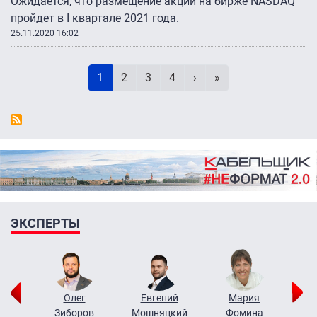
Ожидается, что размещение акций на бирже NASDAQ
пройдет в I квартале 2021 года.
25.11.2020 16:02
Нумерация страниц
Текущая страница
Page
Page
Page
Следующая страница
Последняя страни
1
2
3
4
›
»
ЭКСПЕРТЫ
рий
Олег
Евгений
Мария
н
Зиборов
Мошняцкий
Фомина