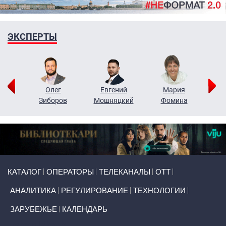
ЭКСПЕРТЫ
рий
Олег
Евгений
Мария
н
Зиборов
Мошняцкий
Фомина
Primary links
КАТАЛОГ
ОПЕРАТОРЫ
ТЕЛЕКАНАЛЫ
ОТТ
АНАЛИТИКА
РЕГУЛИРОВАНИЕ
ТЕХНОЛОГИИ
ЗАРУБЕЖЬЕ
КАЛЕНДАРЬ
Token Block