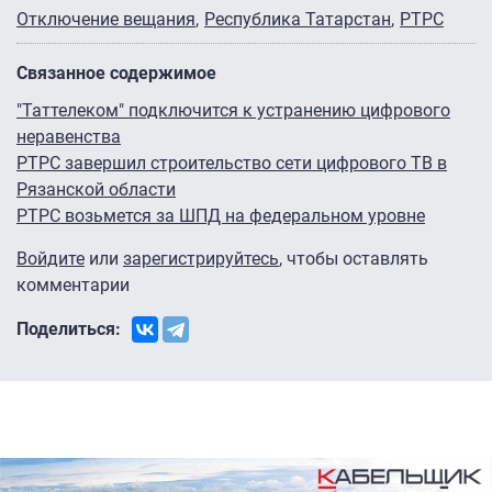
Отключение вещания
Республика Татарстан
РТРС
Связанное содержимое
"Таттелеком" подключится к устранению цифрового
неравенства
РТРС завершил строительство сети цифрового ТВ в
Рязанской области
РТРС возьмется за ШПД на федеральном уровне
Войдите
или
зарегистрируйтесь
, чтобы оставлять
комментарии
Поделиться: