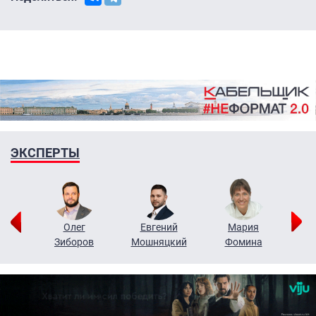
ЭКСПЕРТЫ
рий
Олег
Евгений
Мария
н
Зиборов
Мошняцкий
Фомина