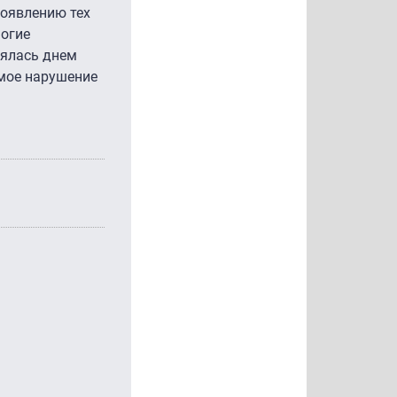
появлению тех
ногие
нялась днем
ямое нарушение