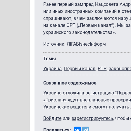
Ранее первый зампред Нацсовета Андре
или иных иностранных компаний в отеч
спрашивают, в чем заключаются наруш
на канале ОРТ („Первый канал“). Мы 
украинского законодательства».
Источник: ЛIГАБiзнесIнформ
Темы
Украина
Первый канал
РТР
законопр
Связанное содержимое
Украина отложила регистрацию "Первог
«Триолан» ждут внеплановые проверки
Украинские вещатели смогут получать
Войдите
или
зарегистрируйтесь
, чтобы
Поделиться: