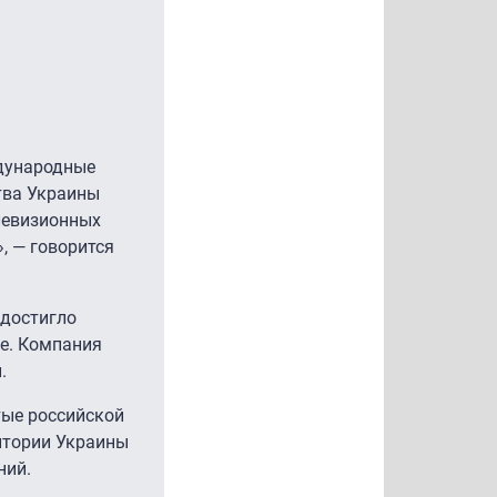
ждународные
тва Украины
елевизионных
, — говорится
 достигло
е. Компания
.
тые российской
ритории Украины
ний.