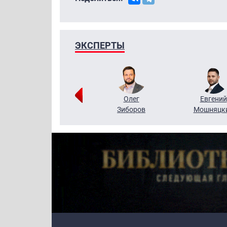
ЭКСПЕРТЫ
Григорий
Олег
Евгений
Кузин
Зиборов
Мошняцк
Primary links