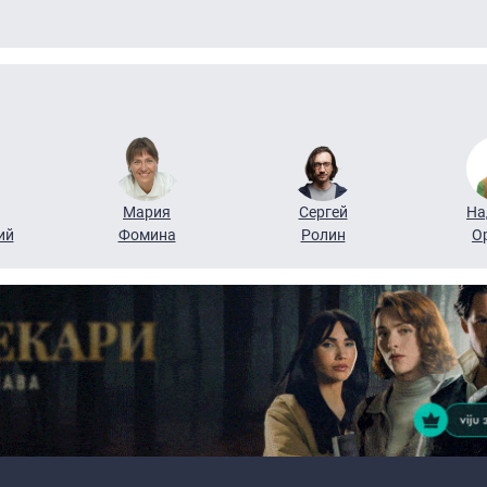
Мария
Сергей
На
ий
Фомина
Ролин
О