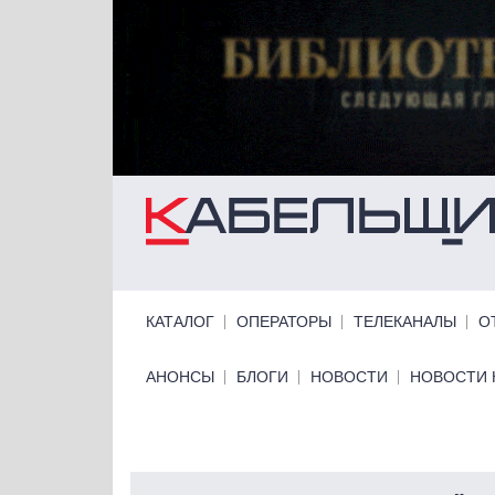
Перейти к основному содержанию
Primary links
КАТАЛОГ
ОПЕРАТОРЫ
ТЕЛЕКАНАЛЫ
О
Primary links bottom
АНОНСЫ
БЛОГИ
НОВОСТИ
НОВОСТИ 