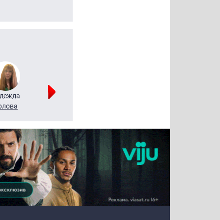
дежда
Мария
Алексей
рлова
Щербаль
Леонтьев