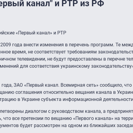
ервый канал" и РТР из РФ
ийские «Первый канал» и РТР
.2009 года внести изменения в перечень программ. Те ме
нное время, не соответствует требованиям законодательс
ничном телевидении, не будут предоставлены в перечне т
менений для соответствия украинскому законодательству»
 года, ЗАО «Первый канал. Всемирная сеть» сообщило, что
щанию соглашения относительно вещания канала в Украин
страцию в Украине субъекта информационной деятельности
влетворены диалогом с руководством канала, а предприня
, что все претензии по вещанию «Первого канала» на тер
кументов будет рассмотрен на одном из ближайших заседа