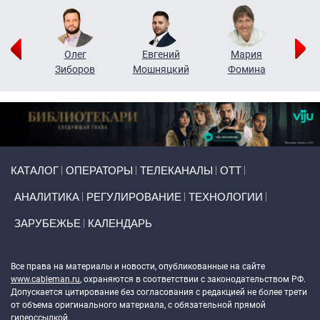
рий
Олег
Евгений
Мария
н
Зиборов
Мошняцкий
Фомина
Primary links
КАТАЛОГ
ОПЕРАТОРЫ
ТЕЛЕКАНАЛЫ
ОТТ
АНАЛИТИКА
РЕГУЛИРОВАНИЕ
ТЕХНОЛОГИИ
ЗАРУБЕЖЬЕ
КАЛЕНДАРЬ
Token Block
Все права на материалы и новости, опубликованные на сайте
www.cableman.ru
, охраняются в соответствии с законодательством РФ.
Допускается цитирование без согласования с редакцией не более трети
от объема оригинального материала, с обязательной прямой
гиперссылкой.