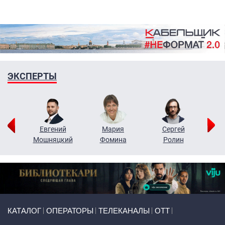
ЭКСПЕРТЫ
ор
Евгений
Мария
Сергей
Н
ко
Мошняцкий
Фомина
Ролин
Primary links
КАТАЛОГ
ОПЕРАТОРЫ
ТЕЛЕКАНАЛЫ
ОТТ