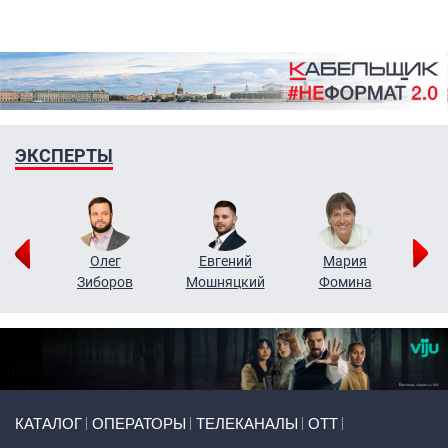
ЭКСПЕРТЫ
рий
Олег
Евгений
Мария
н
Зиборов
Мошняцкий
Фомина
Primary links
КАТАЛОГ
ОПЕРАТОРЫ
ТЕЛЕКАНАЛЫ
ОТТ