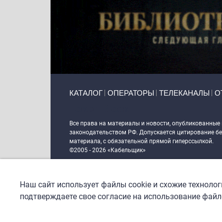
Primary links
КАТАЛОГ
ОПЕРАТОРЫ
ТЕЛЕКАНАЛЫ
О
Token Block
Все права на материалы и новости, опубликованные
законодательством РФ. Допускается цитирование без
материала, с обязательной прямой гиперссылкой.
©2005 - 2026 «Кабельщик»
Политика сайта "Кабельщик" (интернет-адреса
www.c
пользователей сети интернет
Наш сайт использует файлы cookie и схожие техноло
DrupalCoder — поддержка сайта c 2017 года
подтверждаете свое согласие на использование файло