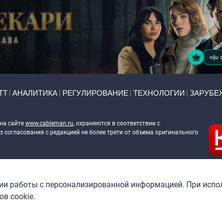
ТТ
АНАЛИТИКА
РЕГУЛИРОВАНИЕ
ТЕХНОЛОГИИ
ЗАРУБЕ
 на сайте
www.cableman.ru
, охраняются в соответствии с
 согласования с редакцией не более трети от объема оригинального
ableman.ru
) в отношении обработки персональных данных
гии работы с персонализированной информацией. При испо
в cookie.