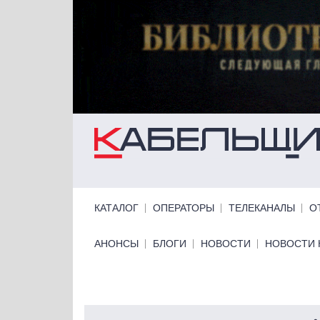
Перейти к основному содержанию
Primary links
КАТАЛОГ
ОПЕРАТОРЫ
ТЕЛЕКАНАЛЫ
О
Primary links bottom
АНОНСЫ
БЛОГИ
НОВОСТИ
НОВОСТИ 