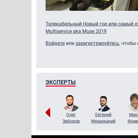
Телекабельный Новый год или самый 
Multiservice aka Muse 2019
Войдите
или
зарегистрируйтесь
, чтобы
ЭКСПЕРТЫ
Тимур
Григорий
Олег
Евгений
Мар
Чудутов
Кузин
Зиборов
Мошняцкий
Фом