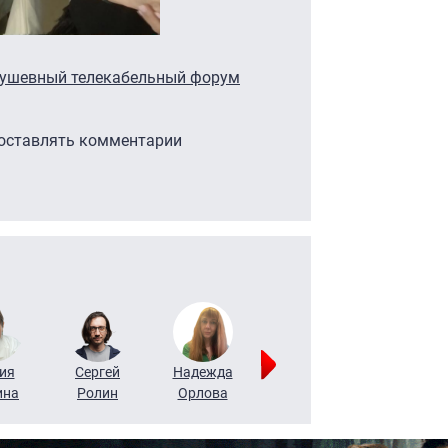
душевный телекабельный форум
 оставлять комментарии
ия
Сергей
Надежда
Мария
Алексей
ина
Ролин
Орлова
Щербаль
Леонтьев