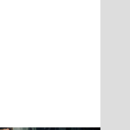
Татьяна
Тимур
Григорий
Олег
Воронова
Чудутов
Кузин
Зиборов