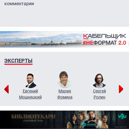
комментарии
ЭКСПЕРТЫ
ор
Евгений
Мария
Сергей
Н
ко
Мошняцкий
Фомина
Ролин