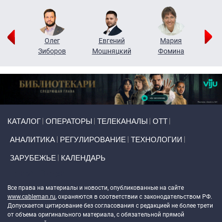
рий
Олег
Евгений
Мария
н
Зиборов
Мошняцкий
Фомина
Primary links
КАТАЛОГ
ОПЕРАТОРЫ
ТЕЛЕКАНАЛЫ
ОТТ
АНАЛИТИКА
РЕГУЛИРОВАНИЕ
ТЕХНОЛОГИИ
ЗАРУБЕЖЬЕ
КАЛЕНДАРЬ
Token Block
Все права на материалы и новости, опубликованные на сайте
www.cableman.ru
, охраняются в соответствии с законодательством РФ.
Допускается цитирование без согласования с редакцией не более трети
от объема оригинального материала, с обязательной прямой