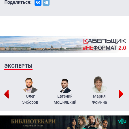
Поделиться:
ЭКСПЕРТЫ
рий
Олег
Евгений
Мария
н
Зиборов
Мошняцкий
Фомина