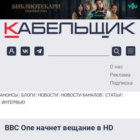
Перейти к основному содержанию
О нас
To
Реклама
Подписка
Primary links bottom
АНОНСЫ
БЛОГИ
НОВОСТИ
НОВОСТИ КАНАЛОВ
СТАТЬИ
ИНТЕРВЬЮ
BBC One начнет вещание в HD