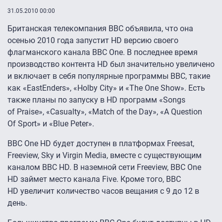
31.05.2010 00:00
Британская телекомпания BBC объявила, что она
осенью 2010 года запустит HD версию своего
флагманского канала BBC One. В последнее время
производство контента HD был значительно увеличено
и включает в себя популярные программы BBC, такие
как «EastEnders», «Holby City» и «The One Show». Есть
также планы по запуску в HD программ «Songs
of Praise», «Casualty», «Match of the Day», «A Question
Of Sport» и «Blue Peter».
BBC One HD будет доступен в платформах Freesat,
Freeview, Sky и Virgin Media, вместе с существующим
каналом BBC HD. В наземной сети Freeview, BBC One
HD займет место канала Five. Кроме того, BBC
HD увеличит количество часов вещания с 9 до 12 в
день.