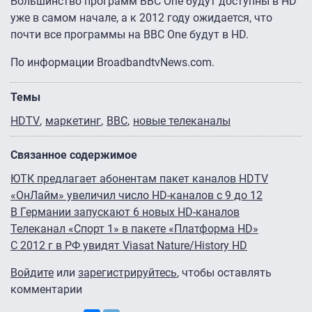
Большинство программ BBC One будут доступны в HD
уже в самом начале, а к 2012 году ожидается, что
почти все программы на BBC One будут в HD.
По информации BroadbandtvNews.com.
Темы
HDTV
маркетинг
BBC
новые телеканалы
Связанное содержимое
ЮТК предлагает абонентам пакет каналов HDTV
«ОнЛайм» увеличил число HD-каналов с 9 до 12
В Германии запускают 6 новых HD-каналов
Телеканал «Спорт 1» в пакете «Платформа HD»
С 2012 г в РФ увидят Viasat Nature/History HD
Войдите
или
зарегистрируйтесь
, чтобы оставлять
комментарии