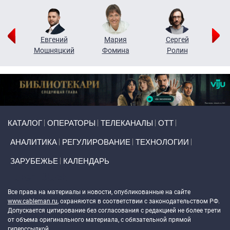
ор
Евгений
Мария
Сергей
Н
ко
Мошняцкий
Фомина
Ролин
Primary links
КАТАЛОГ
ОПЕРАТОРЫ
ТЕЛЕКАНАЛЫ
ОТТ
АНАЛИТИКА
РЕГУЛИРОВАНИЕ
ТЕХНОЛОГИИ
ЗАРУБЕЖЬЕ
КАЛЕНДАРЬ
Token Block
Все права на материалы и новости, опубликованные на сайте
www.cableman.ru
, охраняются в соответствии с законодательством РФ.
Допускается цитирование без согласования с редакцией не более трети
от объема оригинального материала, с обязательной прямой
гиперссылкой.