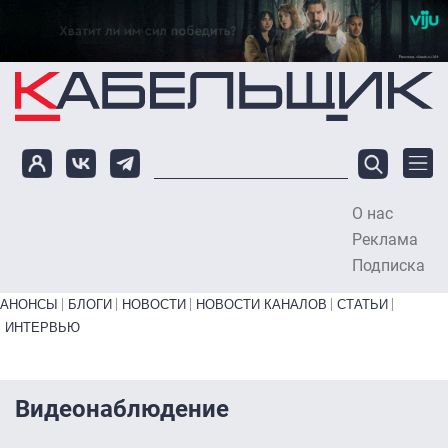
Перейти к основному содержанию
О нас
To
Реклама
Подписка
Primary links bottom
АНОНСЫ
БЛОГИ
НОВОСТИ
НОВОСТИ КАНАЛОВ
СТАТЬИ
ИНТЕРВЬЮ
Видеонаблюдение