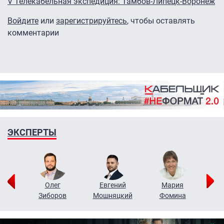
V Телекабельная экспедиция: Тамбов-Липецк-Воронеж
Войдите
или
зарегистрируйтесь
, чтобы оставлять
комментарии
ЭКСПЕРТЫ
рий
Олег
Евгений
Мария
н
Зиборов
Мошняцкий
Фомина