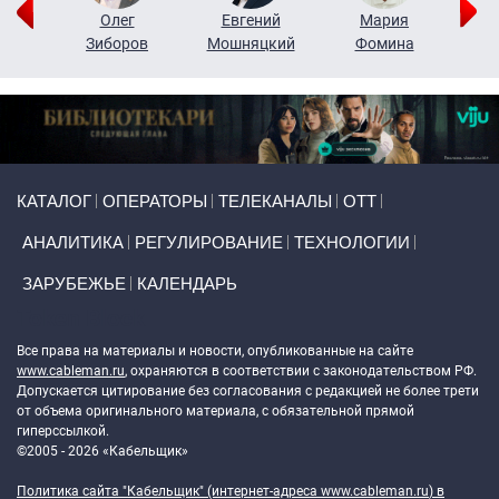
рий
Олег
Евгений
Мария
н
Зиборов
Мошняцкий
Фомина
Primary links
КАТАЛОГ
ОПЕРАТОРЫ
ТЕЛЕКАНАЛЫ
ОТТ
АНАЛИТИКА
РЕГУЛИРОВАНИЕ
ТЕХНОЛОГИИ
ЗАРУБЕЖЬЕ
КАЛЕНДАРЬ
Token Block
Все права на материалы и новости, опубликованные на сайте
www.cableman.ru
, охраняются в соответствии с законодательством РФ.
Допускается цитирование без согласования с редакцией не более трети
от объема оригинального материала, с обязательной прямой
гиперссылкой.
©2005 - 2026 «Кабельщик»
Политика сайта "Кабельщик" (интернет-адреса
www.cableman.ru
) в