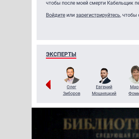
чтобы после моей смерти Кабельщик пе
Войдите
или
зарегистрируйтесь
, чтобы
ЭКСПЕРТЫ
Тимур
Григорий
Олег
Евгений
Мар
Чудутов
Кузин
Зиборов
Мошняцкий
Фом