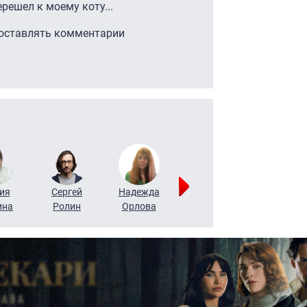
решел к моему коту...
 оставлять комментарии
ия
Сергей
Надежда
Мария
Алексей
ина
Ролин
Орлова
Щербаль
Леонтьев