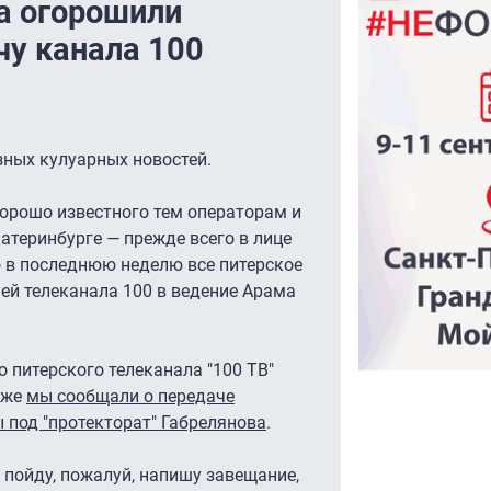
а огорошили
чу канала 100
зных кулуарных новостей.
хорошо известного тем операторам и
атеринбурге — прежде всего в лице
о в последнюю неделю все питерское
ей телеканала 100 в ведение Арама
 питерского телеканала "100 ТВ"
кже
мы сообщали о передаче
 под "протекторат" Габрелянова
.
пойду, пожалуй, напишу завещание,