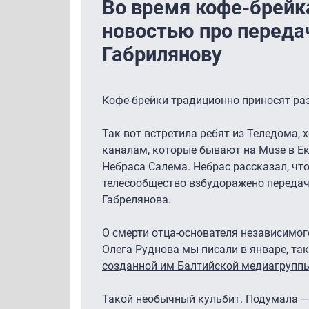
Во время кофе-брейк
новостью про переда
Габрилянову
Кофе-брейки традиционно приносят ра
Так вот встретила ребят из Теледома, 
каналам, которые бывают на Muse в Ек
Небраса Салема. Небрас рассказал, чт
телесообщество взбудоражено передач
Габрелянова.
О смерти отца-основателя независимого
Олега Руднова мы писали в январе, та
созданной им Балтийской медиагруппы
Такой необычный кульбит. Подумала — 