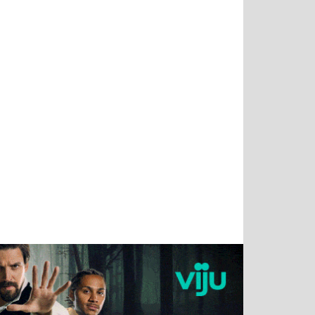
Татьяна
Тимур
Григорий
Олег
Воронова
Чудутов
Кузин
Зиборов