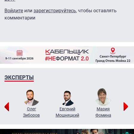
Войдите
или
зарегистрируйтесь
, чтобы оставлять
комментарии
ЭКСПЕРТЫ
рий
Олег
Евгений
Мария
н
Зиборов
Мошняцкий
Фомина