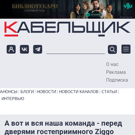
Перейти к основному содержанию
О нас
To
Реклама
Подписка
Primary links bottom
АНОНСЫ
БЛОГИ
НОВОСТИ
НОВОСТИ КАНАЛОВ
СТАТЬИ
ИНТЕРВЬЮ
А вот и вся наша команда - перед
дверями гостеприимного Ziggo