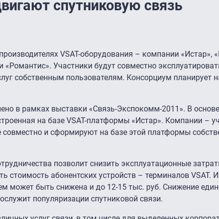
вигают спутниковую связь
 производителях VSAT-оборудования – компании «Истар», 
и «Романтис». Участники будут совместно эксплуатирова
слуг собственным пользователям. Консорциум планирует н
ено в рамках выставки «Связь-Экспокомм-2011». В основ
строенная на базе VSAT-платформы «Истар». Компании – у
е совместно и сформируют на базе этой платформы собств
трудничества позволит снизить эксплуатационные затрат
ь стоимость абонентских устройств – терминалов VSAT. И
йшем может быть снижена и до 12-15 тыс. руб. Снижение ед
 послужит популяризации спутниковой связи.
личных услуг связи, в том числе для выделенных корпорат