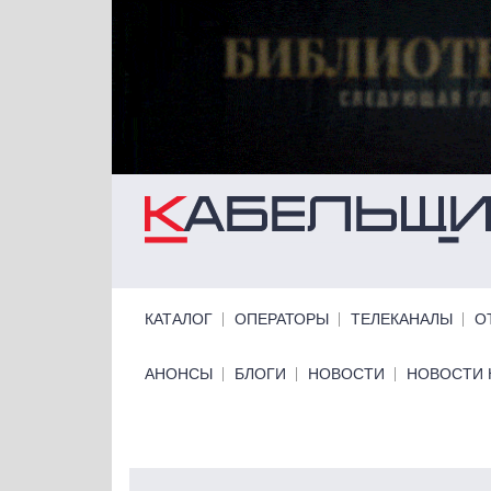
Перейти к основному содержанию
Primary links
КАТАЛОГ
ОПЕРАТОРЫ
ТЕЛЕКАНАЛЫ
О
Primary links bottom
АНОНСЫ
БЛОГИ
НОВОСТИ
НОВОСТИ 