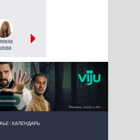
дежда
Мария
Алексей
рлова
Щербаль
Леонтьев
ЖЬЕ
КАЛЕНДАРЬ