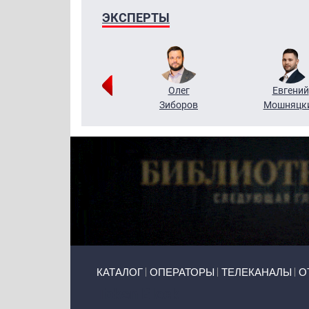
ЭКСПЕРТЫ
Григорий
Олег
Евгений
Кузин
Зиборов
Мошняцк
Primary links
КАТАЛОГ
ОПЕРАТОРЫ
ТЕЛЕКАНАЛЫ
О
Token Block