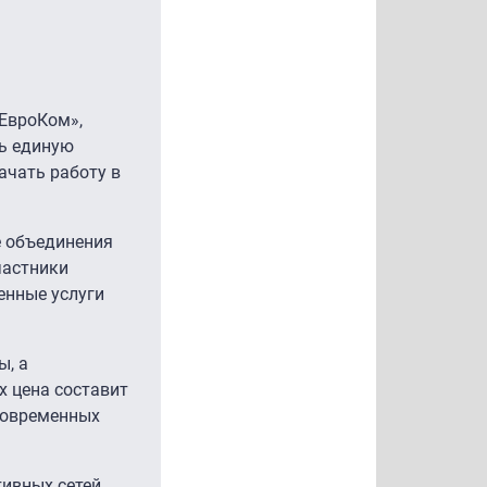
«ЕвроКом»,
ть единую
ачать работу в
е объединения
частники
енные услуги
ы, а
х цена составит
иновременных
ивных сетей,