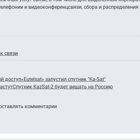
телефонии и видеоконференцсвязи, сбора и распределения
к связи
ый доступ
«Eutelsat» запустил спутник "Ka-Sat"
астут
Спутник KazSat-2 будет вещать на Россию
 оставлять комментарии