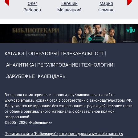
рий
Олег
Евгений
Мария
н
Зиборов
Мошняцкий
Фомина
Primary links
КАТАЛОГ
ОПЕРАТОРЫ
ТЕЛЕКАНАЛЫ
ОТТ
АНАЛИТИКА
РЕГУЛИРОВАНИЕ
ТЕХНОЛОГИИ
ЗАРУБЕЖЬЕ
КАЛЕНДАРЬ
Token Block
Все права на материалы и новости, опубликованные на сайте
www.cableman.ru
, охраняются в соответствии с законодательством РФ.
Допускается цитирование без согласования с редакцией не более трети
от объема оригинального материала, с обязательной прямой
гиперссылкой.
©2005 - 2026 «Кабельщик»
Политика сайта "Кабельщик" (интернет-адреса
www.cableman.ru
) в