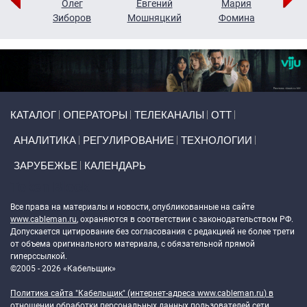
рий
Олег
Евгений
Мария
н
Зиборов
Мошняцкий
Фомина
Primary links
КАТАЛОГ
ОПЕРАТОРЫ
ТЕЛЕКАНАЛЫ
ОТТ
АНАЛИТИКА
РЕГУЛИРОВАНИЕ
ТЕХНОЛОГИИ
ЗАРУБЕЖЬЕ
КАЛЕНДАРЬ
Token Block
Все права на материалы и новости, опубликованные на сайте
www.cableman.ru
, охраняются в соответствии с законодательством РФ.
Допускается цитирование без согласования с редакцией не более трети
от объема оригинального материала, с обязательной прямой
гиперссылкой.
©2005 - 2026 «Кабельщик»
Политика сайта "Кабельщик" (интернет-адреса
www.cableman.ru
) в
отношении обработки персональных данных пользователей сети