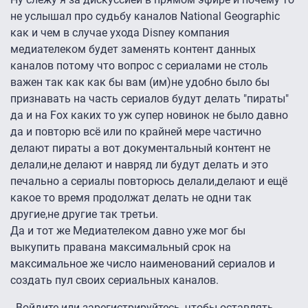
не услышал про судьбу каналов National Geographic
как и чем в случае ухода Disney компания
медиателеком будет заменять контент данных
каналов потому что вопрос с сериалами не столь
важен так как как бы вам (им)не удобно было бы
признавать на часть сериалов будут делать "пираты"
да и на Fox каких то уж супер новинок не было давно
да и повторю всё или по крайней мере частично
делают пираты а вот документальный контент не
делали,не делают и навряд ли будут делать и это
печально а сериалы повторюсь делали,делают и ещё
какое то время продолжат делать не одни так
другие,не другие так третьи.
Да и тот же Медиателеком давно уже мог бы
выкупить правана максимальный срок на
максимальное же число наименований сериалов и
создать пул своих сериальных каналов.
Войдите
или
зарегистрируйтесь
, чтобы оставлять