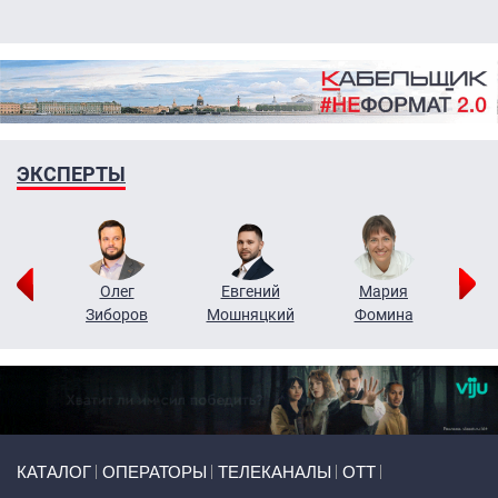
ЭКСПЕРТЫ
рий
Олег
Евгений
Мария
н
Зиборов
Мошняцкий
Фомина
Primary links
КАТАЛОГ
ОПЕРАТОРЫ
ТЕЛЕКАНАЛЫ
ОТТ