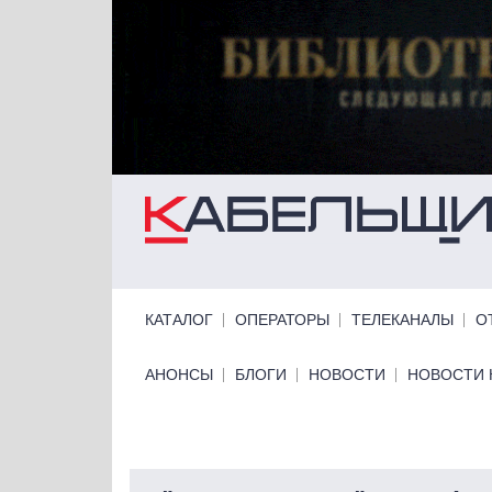
Перейти к основному содержанию
Primary links
КАТАЛОГ
ОПЕРАТОРЫ
ТЕЛЕКАНАЛЫ
О
Primary links bottom
АНОНСЫ
БЛОГИ
НОВОСТИ
НОВОСТИ 