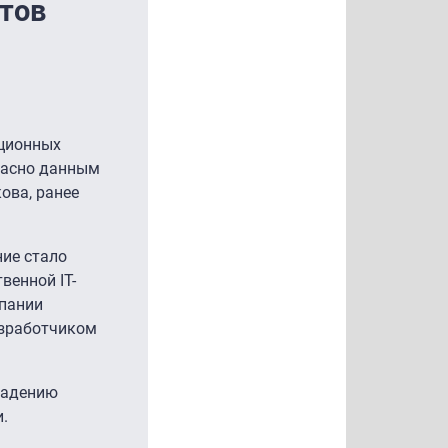
тов
ационных
гласно данным
ова, ранее
ние стало
венной IT-
мпании
азработчиком
ладению
.