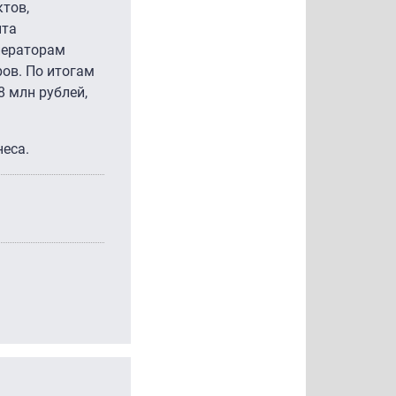
ктов,
нта
ператорам
ов. По итогам
8 млн рублей,
неса.