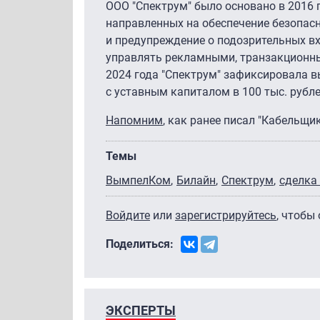
ООО "Спектрум" было основано в 2016 
направленных на обеспечение безопасн
и предупреждение о подозрительных в
управлять рекламными, транзакционны
2024 года "Спектрум" зафиксировала вы
с уставным капиталом в 100 тыс. рубле
Напомним
, как ранее писал "Кабельщи
Темы
ВымпелКом
Билайн
Спектрум
сделка
Войдите
или
зарегистрируйтесь
, чтобы
Поделиться:
ЭКСПЕРТЫ