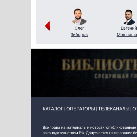
Григорий
Олег
Евгений
Кузин
Зиборов
Мошняцк
Primary links
КАТАЛОГ
ОПЕРАТОРЫ
ТЕЛЕКАНАЛЫ
О
Token Block
Все права на материалы и новости, опубликованные
законодательством РФ. Допускается цитирование без