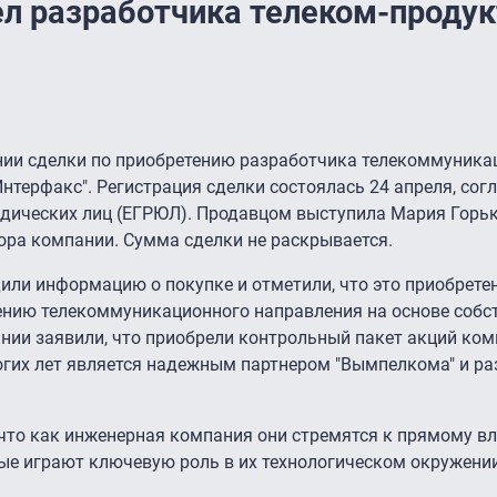
л разработчика телеком-продук
нии сделки по приобретению разработчика телекоммуник
нтерфакс". Регистрация сделки состоялась 24 апреля, со
идических лиц (ЕГРЮЛ). Продавцом выступила Мария Горьк
ора компании. Сумма сделки не раскрывается.
ли информацию о покупке и отметили, что это приобрете
ению телекоммуникационного направления на основе собст
нии заявили, что приобрели контрольный пакет акций ко
ногих лет является надежным партнером "Вымпелкома" и р
 что как инженерная компания они стремятся к прямому в
ые играют ключевую роль в их технологическом окружении