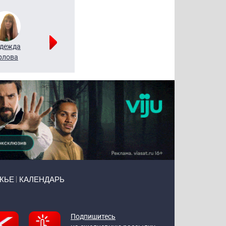
дежда
Мария
Алексей
рлова
Щербаль
Леонтьев
ЖЬЕ
КАЛЕНДАРЬ
Подпишитесь