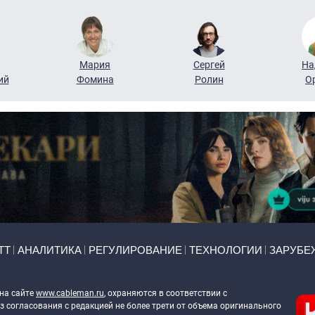
Мария
Сергей
На
ий
Фомина
Ролин
О
ТТ
АНАЛИТИКА
РЕГУЛИРОВАНИЕ
ТЕХНОЛОГИИ
ЗАРУБЕ
 на сайте
www.cableman.ru
, охраняются в соответствии с
 согласования с редакцией не более трети от объема оригинального