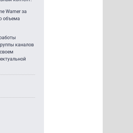
me Warner за
го объема
 работы
группы каналов
 своем
лектуальной