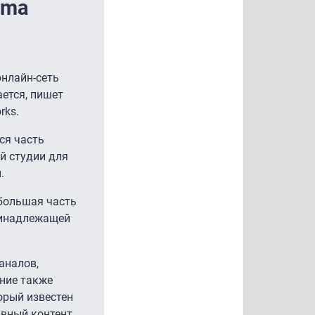
ima
онлайн-сеть
ется, пишет
rks.
ся часть
ий студии для
.
 большая часть
ринадлежащей
аналов,
ение также
орый известен
ивный контент.