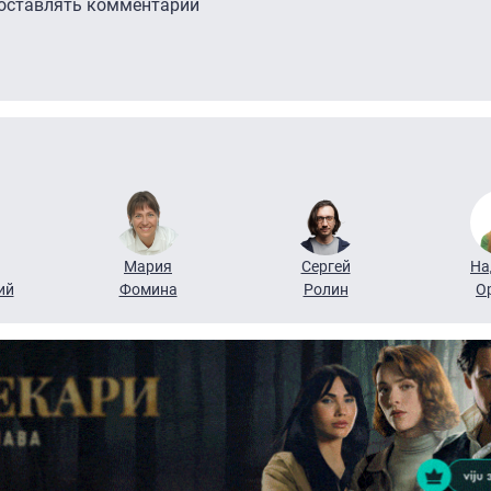
 оставлять комментарии
Мария
Сергей
На
ий
Фомина
Ролин
О