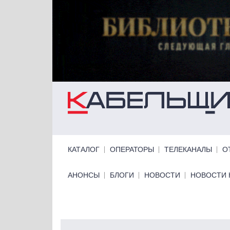
Перейти к основному содержанию
Primary links
КАТАЛОГ
ОПЕРАТОРЫ
ТЕЛЕКАНАЛЫ
О
Primary links bottom
АНОНСЫ
БЛОГИ
НОВОСТИ
НОВОСТИ 