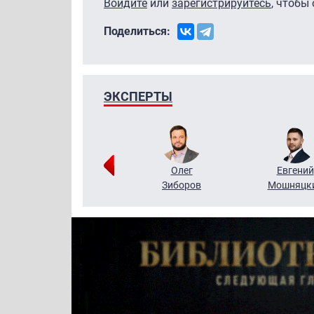
Войдите
или
зарегистрируйтесь
, чтобы
Поделиться:
ЭКСПЕРТЫ
Григорий
Олег
Евгений
Кузин
Зиборов
Мошняцк