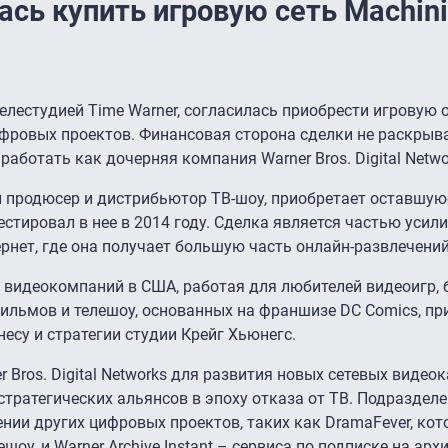
лась купить игровую сеть Machin
 телестудией Time Warner, согласилась приобрести игровую 
фровых проектов. Финансовая сторона сделки не раскрыва
 работать как дочерняя компания Warner Bros. Digital Netwo
й продюсер и дистрибьютор ТВ-шоу, приобретает оставшую
естировал в нее в 2014 году. Сделка является частью усил
рнет, где она получает большую часть онлайн-развлечений
и видеокомпаний в США, работая для любителей видеоигр,
ильмов и телешоу, основанных на франшизе DC Comics, п
несу и стратегии студии Крейг Хьюнегс.
 Bros. Digital Networks для развития новых сетевых видеок
стратегических альянсов в эпоху отказа от ТВ. Подраздел
нии других цифровых проектов, таких как DramaFever, кот
оу, и Warner Archive Instant – сервиса по подписке на арх