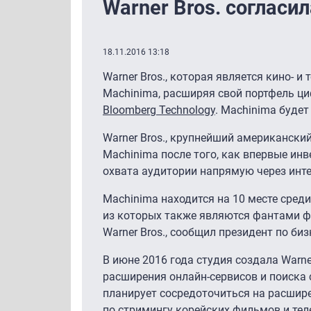
Warner Bros. cогласи
18.11.2016 13:18
Warner Bros., которая является кино- и
Machinima, расширяя свой портфель ци
Bloomberg Technology
. Machinima будет
Warner Bros., крупнейший американски
Machinima после того, как впервые инв
охвата аудитории напрямую через инте
Machinima находится на 10 месте сред
из которых также являются фантами ф
Warner Bros., сообщил президент по биз
В июне 2016 года студия создала Warner
расширения онлайн-сервисов и поиска 
планирует сосредоточиться на расшире
по стримингу корейских фильмов и телеш