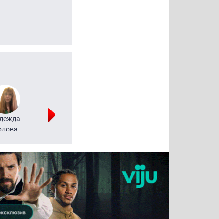
дежда
Мария
Алексей
рлова
Щербаль
Леонтьев