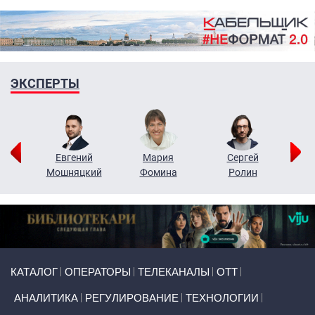
ЭКСПЕРТЫ
ор
Евгений
Мария
Сергей
Н
ко
Мошняцкий
Фомина
Ролин
Primary links
КАТАЛОГ
ОПЕРАТОРЫ
ТЕЛЕКАНАЛЫ
ОТТ
АНАЛИТИКА
РЕГУЛИРОВАНИЕ
ТЕХНОЛОГИИ