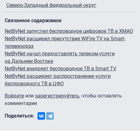
Северо-Западный федеральный округ
Связанное содержимое
NetByNet запустил беспроводное цифровое ТВ в ХМАО
NetByNet расширил присутствие WiFire TV на Smart-
телевизорах
NetByNet начал предоставлять телеком-услуги
на Дальнем Востоке
NetByNet внедряет беспроводное ТВ в Smart TV
NetByNet расширяет распространение услуги
беспроводного ТВ в ЦФО
Войдите
или
зарегистрируйтесь
, чтобы оставлять
комментарии
Поделиться: