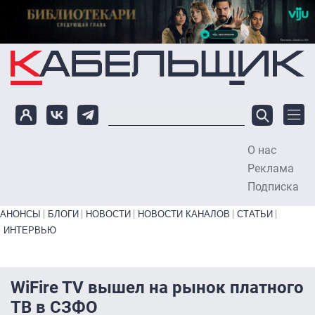
Перейти к основному содержанию
О нас
To
Реклама
Подписка
Primary links bottom
АНОНСЫ
БЛОГИ
НОВОСТИ
НОВОСТИ КАНАЛОВ
СТАТЬИ
ИНТЕРВЬЮ
WiFire TV вышел на рынок платного
ТВ в СЗФО