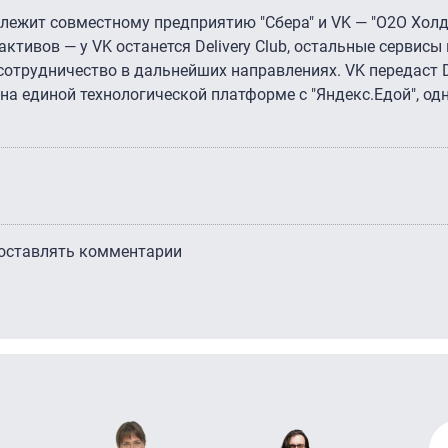
длежит совместному предприятию "Сбера" и VK — "О2О Холд
ктивов — у VK останется Delivery Club, остальные сервисы 
отрудничество в дальнейших направлениях. VK передаст De
я на единой технологической платформе с "Яндекс.Едой", од
 оставлять комментарии