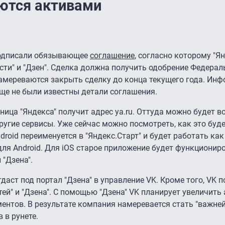
яются активами
 подписали обязывающее
соглашение
, согласно которому "Я
вости" и "Дзен". Сделка должна получить одобрение Федера
мереваются закрыть сделку до конца текущего года. Инф
 еще не были известны детали соглашения.
ица "Яндекса" получит адрес ya.ru. Оттуда можно будет во
 другие сервисы. Уже сейчас можно посмотреть, как это буд
droid переименуется в "Яндекс.Старт" и будет работать как
ля Android. Для iOS старое приложение будет функциониро
 "Дзена".
даст под портал "Дзена" в управление VK. Кроме того, VK 
тей" и "Дзена". С помощью "Дзена" VK планирует увеличить
ентов. В результате компания намеревается стать "важн
 в рунете.