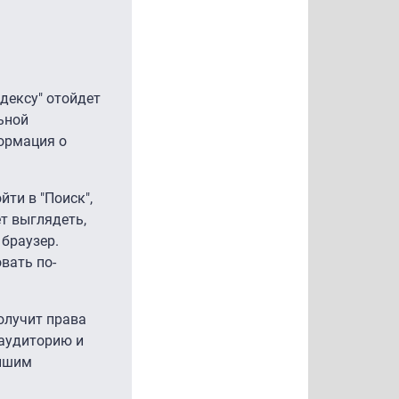
ндексу" отойдет
льной
ормация о
йти в "Поиск",
ет выглядеть,
 браузер.
вать по-
получит права
 аудиторию и
ейшим