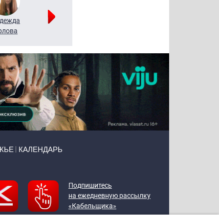
дежда
Мария
Алексей
рлова
Щербаль
Леонтьев
ЖЬЕ
КАЛЕНДАРЬ
Подпишитесь
на ежедневную рассылку
«Кабельщика»