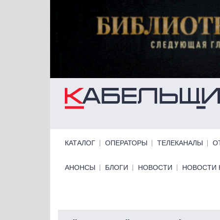
Перейти к основному содержанию
Primary links
КАТАЛОГ
ОПЕРАТОРЫ
ТЕЛЕКАНАЛЫ
О
Primary links bottom
АНОНСЫ
БЛОГИ
НОВОСТИ
НОВОСТИ 