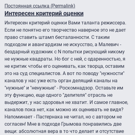
Ответ на
Бездарный режиссер потыркался
от
Кабельщик
Постоянная ссылка (Permalink)
Интересен критерий оценки
Интересен критерий оценки Вами таланта режиссера.
Если не понятно его творчество наверное это не дает
право ставить штамп бесталанности. С таким
подходом и авангардизм не искусство, а Малевич -
бездарный художник с N попытки рисующий никому
не нужные квадраты. Но бог с ней, с одаренностью, я
не критик чтобы его оценивать, как творца, оставим
это на суд специалистов. А вот по поводу "нужности"
каналов у нас уже есть орган делящий каналы на
"нужные" и "ненужные" - Роскомнадзор. Оставьте им
эту функцию, еще одного "делителя" отрасль не
выдержит, у нас здоровья не хватит. И самое главное,
каналов пока нет, как можно их оценивать не видя?
Напоминает - Пастернака не читал, но с автором не
согласен! Мне в подходе Грымова понравились две
вещи: абсолютная вера в то что делает и отсутствие