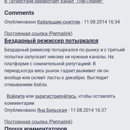
В Татарстане заработает канал "ТНВ-Планет"
Comments
Опубликовано
Кабельщик-скептик
- 11.08.2014 16:34
Постоянная ссылка (Permalink)
Бездарный режиссер потыркался
Бездарный режиссер потыркался по рынку и с третьей
попытки запускает никому не нужные каналы. На
платформе с сомнительной репутацией. В
период,когда весь рынок гадает,выживет ли он
вообще или склеит ласты к декабрю. Выглядит
отмыванием бабла.
Войдите
или
зарегистрируйтесь
, чтобы оставлять
комментарии
Опубликовано
Яна Бельская
- 11.08.2014 16:37
Постоянная ссылка (Permalink)
Прошу комментаторов