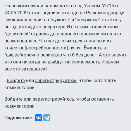
На всякий случай напомню что под Указом №715 от
24.06.2009 стоит подпись отнюдь не Роскомнадзора,и
функция деления на "нужные" и "ненужные" тоже не у
него,а у каждого оператора.И с таким количеством
"делителей" отрасль до недавнего времени ни на что
не жаловалась.Что же до этих трех каналов и их
качества(востребованности),ну-ну...Ёмкость в
"цифре"конечно велика,но что б без денег..А это значит
что они никогда не выйдут на окупаемость.И зачем
все это затевается?
Войдите
или
зарегистрируйтесь
, чтобы оставлять
комментарии
Войдите
или
зарегистрируйтесь
, чтобы оставлять
комментарии
Поделиться: