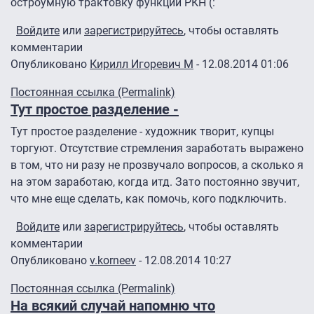
остроумную трактовку функции РКН (:
Войдите
или
зарегистрируйтесь
, чтобы оставлять
комментарии
Опубликовано
Кирилл Игоревич М
- 12.08.2014 01:06
Ответ на
Уверена, мы все сможем
от
Яна Бельская
Постоянная ссылка (Permalink)
Тут простое разделение -
Тут простое разделение - художник творит, купцы
торгуют. Отсутствие стремления заработать выражено
в том, что ни разу не прозвучало вопросов, а сколько я
на этом заработаю, когда итд. Зато постоянно звучит,
что мне еще сделать, как помочь, кого подключить.
Войдите
или
зарегистрируйтесь
, чтобы оставлять
комментарии
Опубликовано
v.korneev
- 12.08.2014 10:27
Постоянная ссылка (Permalink)
На всякий случай напомню что