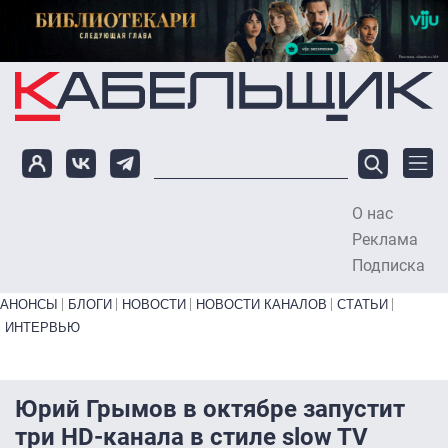
Перейти к основному содержанию
О нас
To
Реклама
Подписка
Primary links bottom
АНОНСЫ
БЛОГИ
НОВОСТИ
НОВОСТИ КАНАЛОВ
СТАТЬИ
ИНТЕРВЬЮ
Юрий Грымов в октябре запустит
три HD-канала в стиле slow TV