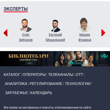
ЭКСПЕРТЫ
рий
Олег
Евгений
Мария
н
Зиборов
Мошняцкий
Фомина
Primary links
КАТАЛОГ
ОПЕРАТОРЫ
ТЕЛЕКАНАЛЫ
ОТТ
АНАЛИТИКА
РЕГУЛИРОВАНИЕ
ТЕХНОЛОГИИ
ЗАРУБЕЖЬЕ
КАЛЕНДАРЬ
Token Block
Все права на материалы и новости, опубликованные на сайте