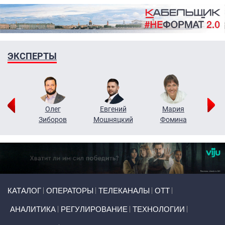
ЭКСПЕРТЫ
рий
Олег
Евгений
Мария
н
Зиборов
Мошняцкий
Фомина
Primary links
КАТАЛОГ
ОПЕРАТОРЫ
ТЕЛЕКАНАЛЫ
ОТТ
АНАЛИТИКА
РЕГУЛИРОВАНИЕ
ТЕХНОЛОГИИ