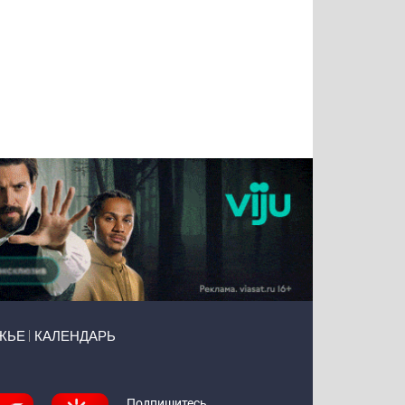
Татьяна
Тимур
Григорий
Олег
Воронова
Чудутов
Кузин
Зиборов
ЖЬЕ
КАЛЕНДАРЬ
Подпишитесь