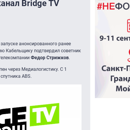
анал Bridge TV
 запуске анонсированного ранее
ию Кабельщику подтвердил советник
 телекомпании
Федор Стрижков
.
пен через Медиалогистику. C 1
 спутника ABS.