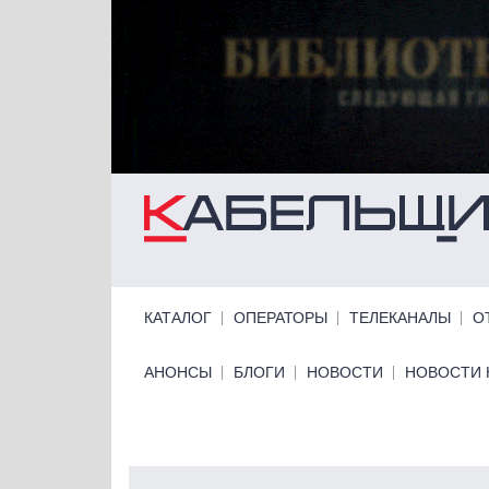
Перейти к основному содержанию
Primary links
КАТАЛОГ
ОПЕРАТОРЫ
ТЕЛЕКАНАЛЫ
О
Primary links bottom
АНОНСЫ
БЛОГИ
НОВОСТИ
НОВОСТИ 