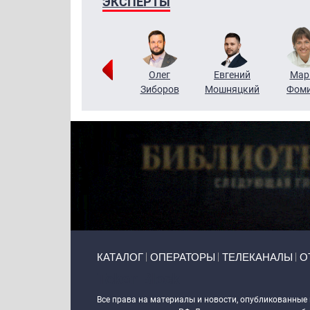
ЭКСПЕРТЫ
Тимур
Григорий
Олег
Евгений
Мар
Чудутов
Кузин
Зиборов
Мошняцкий
Фом
Primary links
КАТАЛОГ
ОПЕРАТОРЫ
ТЕЛЕКАНАЛЫ
О
Token Block
Все права на материалы и новости, опубликованные