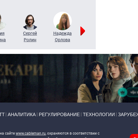
ия
Сергей
Надежда
Мария
Алексей
ина
Ролин
Орлова
Щербаль
Леонтьев
ТТ
АНАЛИТИКА
РЕГУЛИРОВАНИЕ
ТЕХНОЛОГИИ
ЗАРУБЕ
 на сайте
www.cableman.ru
, охраняются в соответствии с