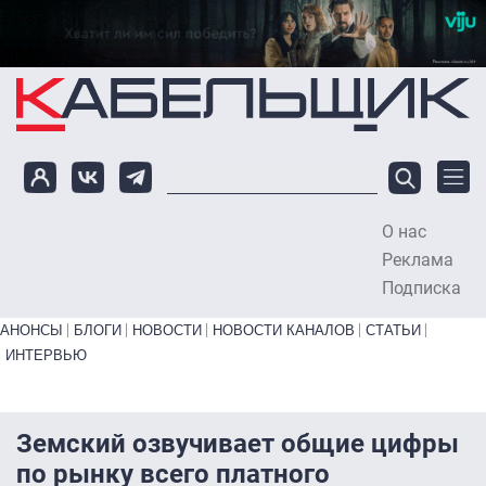
Перейти к основному содержанию
О нас
To
Реклама
Подписка
Primary links bottom
АНОНСЫ
БЛОГИ
НОВОСТИ
НОВОСТИ КАНАЛОВ
СТАТЬИ
ИНТЕРВЬЮ
Земский озвучивает общие цифры
по рынку всего платного