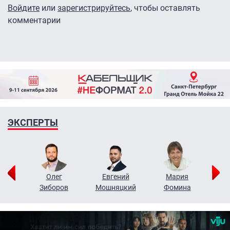
Войдите
или
зарегистрируйтесь
, чтобы оставлять
комментарии
ЭКСПЕРТЫ
рий
Олег
Евгений
Мария
н
Зиборов
Мошняцкий
Фомина