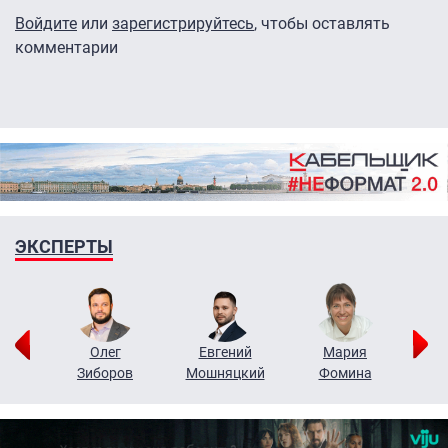
Войдите
или
зарегистрируйтесь
, чтобы оставлять
комментарии
ЭКСПЕРТЫ
рий
Олег
Евгений
Мария
н
Зиборов
Мошняцкий
Фомина