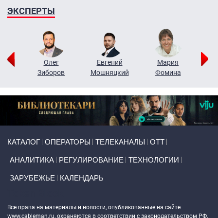
ЭКСПЕРТЫ
рий
Олег
Евгений
Мария
н
Зиборов
Мошняцкий
Фомина
Primary links
КАТАЛОГ
ОПЕРАТОРЫ
ТЕЛЕКАНАЛЫ
ОТТ
АНАЛИТИКА
РЕГУЛИРОВАНИЕ
ТЕХНОЛОГИИ
ЗАРУБЕЖЬЕ
КАЛЕНДАРЬ
Token Block
Все права на материалы и новости, опубликованные на сайте
www.cableman.ru
, охраняются в соответствии с законодательством РФ.