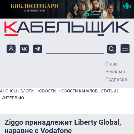
Перейти к основному содержанию
О нас
To
Реклама
Подписка
Primary links bottom
АНОНСЫ
БЛОГИ
НОВОСТИ
НОВОСТИ КАНАЛОВ
СТАТЬИ
ИНТЕРВЬЮ
Ziggo принадлежит Liberty Global,
наравне с Vodafone