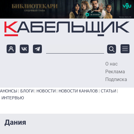
Перейти к основному содержанию
О нас
To
Реклама
Подписка
Primary links bottom
АНОНСЫ
БЛОГИ
НОВОСТИ
НОВОСТИ КАНАЛОВ
СТАТЬИ
ИНТЕРВЬЮ
Дания