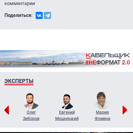
комментарии
Поделиться:
ЭКСПЕРТЫ
рий
Олег
Евгений
Мария
н
Зиборов
Мошняцкий
Фомина