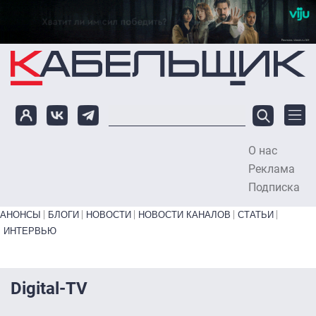
Перейти к основному содержанию
О нас
To
Реклама
Подписка
Primary links bottom
АНОНСЫ
БЛОГИ
НОВОСТИ
НОВОСТИ КАНАЛОВ
СТАТЬИ
ИНТЕРВЬЮ
Digital-TV