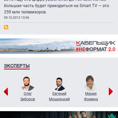
большая часть будет приходиться на Smart TV — это
259 млн телевизоров.
09.10.2013 13:06
ЭКСПЕРТЫ
рий
Олег
Евгений
Мария
н
Зиборов
Мошняцкий
Фомина