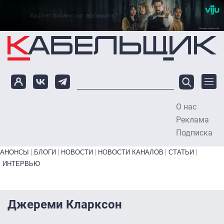
Перейти к основному содержанию
О нас
To
Реклама
Подписка
Primary links bottom
АНОНСЫ
БЛОГИ
НОВОСТИ
НОВОСТИ КАНАЛОВ
СТАТЬИ
ИНТЕРВЬЮ
Джереми Кларксон