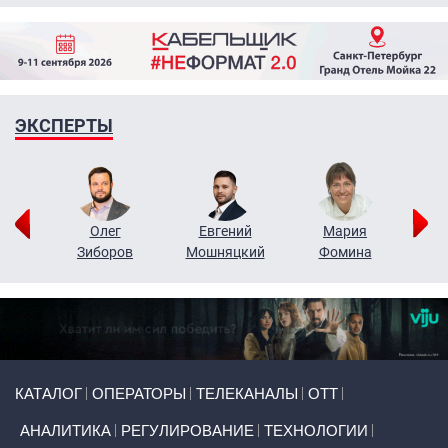
ЭКСПЕРТЫ
рий
Олег
Евгений
Мария
н
Зиборов
Мошняцкий
Фомина
Primary links
КАТАЛОГ
ОПЕРАТОРЫ
ТЕЛЕКАНАЛЫ
ОТТ
АНАЛИТИКА
РЕГУЛИРОВАНИЕ
ТЕХНОЛОГИИ