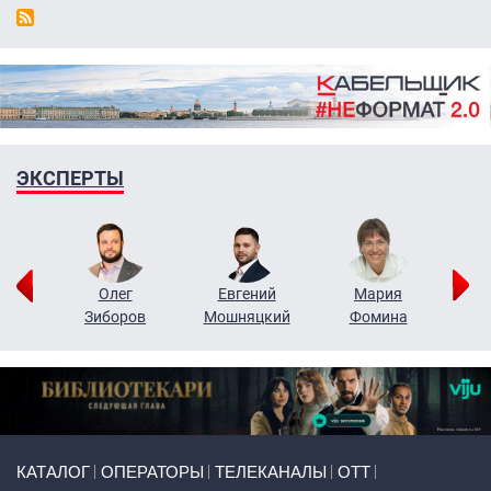
ЭКСПЕРТЫ
рий
Олег
Евгений
Мария
н
Зиборов
Мошняцкий
Фомина
Primary links
КАТАЛОГ
ОПЕРАТОРЫ
ТЕЛЕКАНАЛЫ
ОТТ