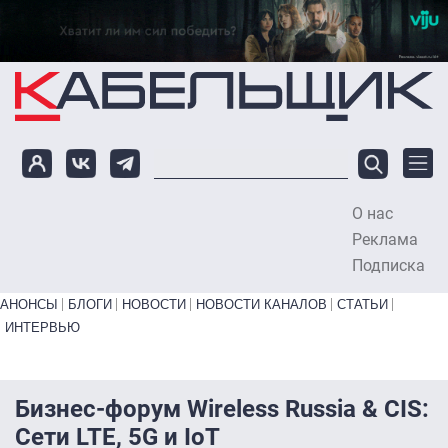
Перейти к основному содержанию
О нас
To
Реклама
Подписка
Primary links bottom
АНОНСЫ
БЛОГИ
НОВОСТИ
НОВОСТИ КАНАЛОВ
СТАТЬИ
ИНТЕРВЬЮ
Бизнес-форум Wireless Russia & CIS:
Сети LTE, 5G и IoT