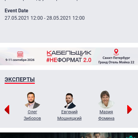
Event Date
27.05.2021 12:00
-
28.05.2021 12:00
ЭКСПЕРТЫ
рий
Олег
Евгений
Мария
н
Зиборов
Мошняцкий
Фомина