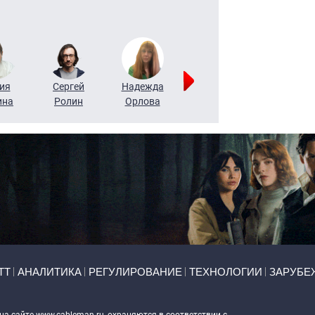
ия
Сергей
Надежда
Мария
Алексей
ина
Ролин
Орлова
Щербаль
Леонтьев
ТТ
АНАЛИТИКА
РЕГУЛИРОВАНИЕ
ТЕХНОЛОГИИ
ЗАРУБЕ