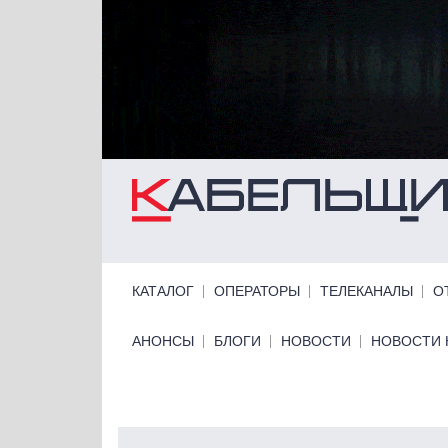
Перейти к основному содержанию
Primary links
КАТАЛОГ
ОПЕРАТОРЫ
ТЕЛЕКАНАЛЫ
О
Primary links bottom
АНОНСЫ
БЛОГИ
НОВОСТИ
НОВОСТИ 