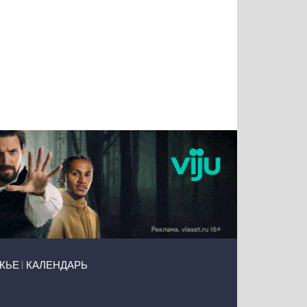
Татьяна
Тимур
Григорий
Олег
Воронова
Чудутов
Кузин
Зиборов
ЖЬЕ
КАЛЕНДАРЬ