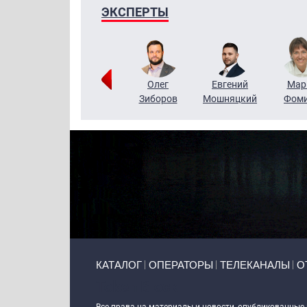
ЭКСПЕРТЫ
Тимур
Григорий
Олег
Евгений
Мар
Чудутов
Кузин
Зиборов
Мошняцкий
Фом
Primary links
КАТАЛОГ
ОПЕРАТОРЫ
ТЕЛЕКАНАЛЫ
О
Token Block