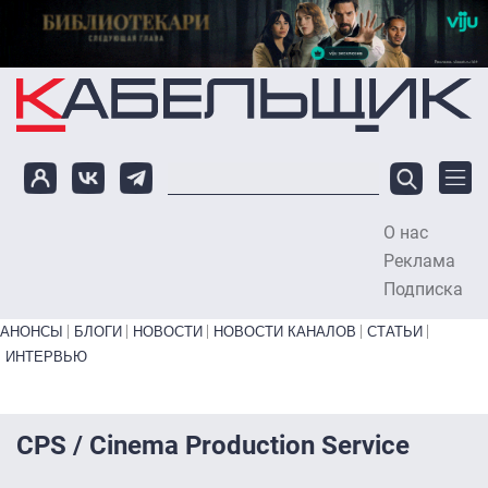
Перейти к основному содержанию
О нас
To
Реклама
Подписка
Primary links bottom
АНОНСЫ
БЛОГИ
НОВОСТИ
НОВОСТИ КАНАЛОВ
СТАТЬИ
ИНТЕРВЬЮ
CPS / Cinema Production Service