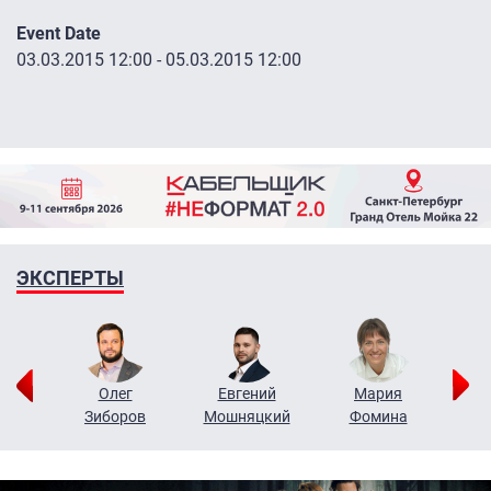
Event Date
03.03.2015 12:00
-
05.03.2015 12:00
ЭКСПЕРТЫ
рий
Олег
Евгений
Мария
н
Зиборов
Мошняцкий
Фомина